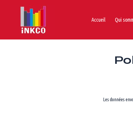
Aller
au
contenu
Accueil
Qui som
Pol
Les données envo